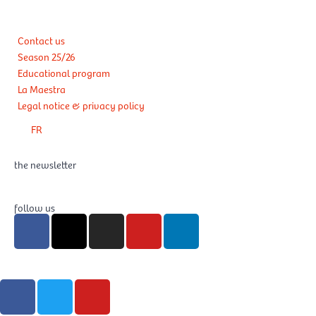
Contact us
Season 25/26
Educational program
La Maestra
Legal notice & privacy policy
FR
the newsletter
follow us
F
X
I
Y
L
a
-
n
o
i
c
t
s
u
n
e
w
t
t
k
F
T
Y
b
i
a
u
e
a
w
o
o
t
g
b
d