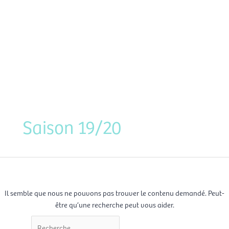
Aller
Men
au
FR
contenu
prin
Rechercher :
Saison 19/20
Il semble que nous ne pouvons pas trouver le contenu demandé. Peut-
être qu’une recherche peut vous aider.