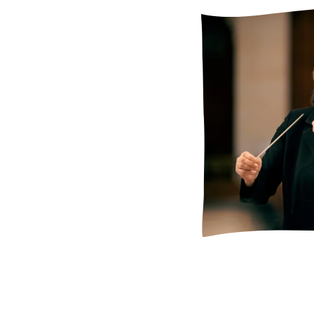
opéra
Colomba
de Jean-Claude Petit à
Milan à diriger la
Symphonie No.10
de
ranco
de Fabio Vacchi à l’Auditorium
re Verdi dans le cadre de l’Exposition
ella Toscana pour une série de concerts
at de Chizy et de Philippe Hersant à la
Le Liberté de Toulon et des programmes
tes. Invitée par l’Orquesta Filarmónica
 2018, elle a participé au jury de son
.