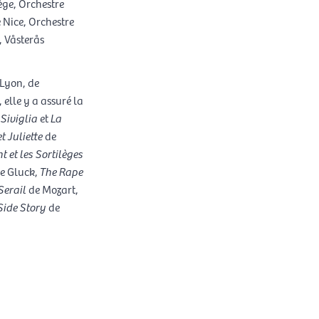
ège, Orchestre
 Nice, Orchestre
, Våsterås
 Lyon, de
elle y a assuré la
i Siviglia
et
La
t Juliette
de
t et les Sortilèges
e Gluck,
The Rape
Serail
de Mozart,
Side Story
de