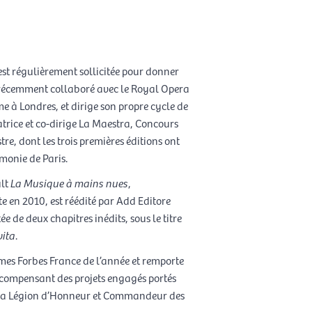
est régulièrement sollicitée pour donner
a récemment collaboré avec le Royal Opera
e à Londres, et dirige son propre cycle de
atrice et co-dirige La Maestra, Concours
re, dont les trois premières éditions ont
monie de Paris.
ult
La Musique à mains nues
,
e en 2010, est réédité par Add Editore
 de deux chapitres inédits, sous le titre
vita
.
mes Forbes France de l’année et remporte
compensant des projets engagés portés
de la Légion d’Honneur et Commandeur des