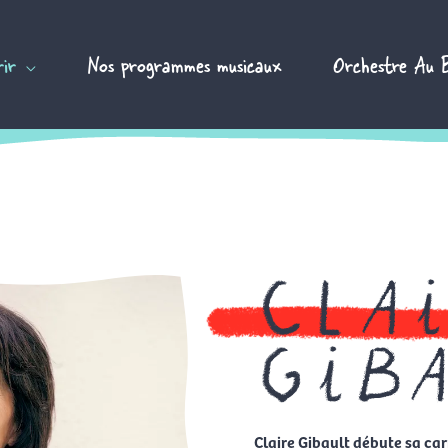
ir
Nos programmes musicaux
Orchestre Au 
cla
gib
Claire Gibault débute sa ca