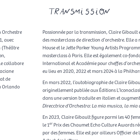
transmission
n Orchestre
Passionnée par la transmission, Claire Gibault 
1, avec
des masterclass de direction d’orchestre. Elle 
n (Théâtre
House et le Jette Parker Young Artists Programm
on,
masterclass à Paris. Elle est également co-fond
le collabore
International et Académie pour cheffes d’orchest
raciane
eu lieu en 2020, 2022 et mars 2024 à la Philhar
at de
En mars 2022, l’autobiographie de Claire Giba
u Orlando
originellement publiée aux Éditions L’Iconoclast
dans une version traduite en italien et augmentée
Direcctrice d’Orchestra: La mia musica, la mia 
En 2023, Claire Gibault figure parmi les 40 fem
er
le 1
Prix des Chaumet Echo Culture Awards ré
par des femmes. Elle est par ailleurs Officier 