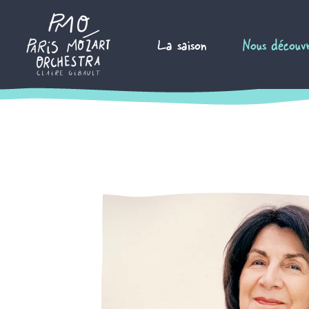
Aller
au
La saison
Nous découvr
contenu
FR