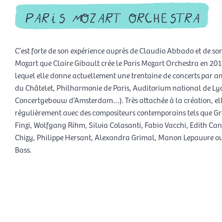
paris mozart orchestra
C’est forte de son expérience auprès de Claudio Abbado et de so
Mozart que Claire Gibault crée le Paris Mozart Orchestra en 201
lequel elle donne actuellement une trentaine de concerts par a
du Châtelet, Philharmonie de Paris, Auditorium national de Ly
Concertgebouw d’Amsterdam…). Très attachée à la création, el
régulièrement avec des compositeurs contemporains tels que G
Finzi, Wolfgang Rihm, Silvia Colasanti, Fabio Vacchi, Edith Can
Chizy, Philippe Hersant, Alexandra Grimal, Manon Lepauvre o
Bass.