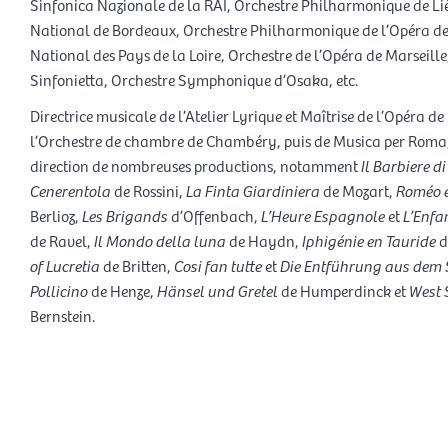
Sinfonica Nazionale de la RAI, Orchestre Philharmonique de Li
National de Bordeaux, Orchestre Philharmonique de l’Opéra de
National des Pays de la Loire, Orchestre de l’Opéra de Marseille
Sinfonietta, Orchestre Symphonique d’Osaka, etc.
Directrice musicale de l’Atelier Lyrique et Maîtrise de l’Opéra de
l’Orchestre de chambre de Chambéry, puis de Musica per Roma, 
direction de nombreuses productions, notamment
Il Barbiere d
Cenerentola
de Rossini,
La Finta Giardiniera
de Mozart,
Roméo e
Berlioz,
Les Brigands
d’Offenbach,
L’Heure Espagnole
et
L’Enfan
de Ravel,
Il
Mondo della luna
de Haydn,
Iphigénie en Tauride
d
of Lucretia
de Britten,
Cosi fan tutte
et
Die Entführung aus dem 
Pollicino
de Henze,
Hänsel und Gretel
de Humperdinck et
West 
Bernstein.