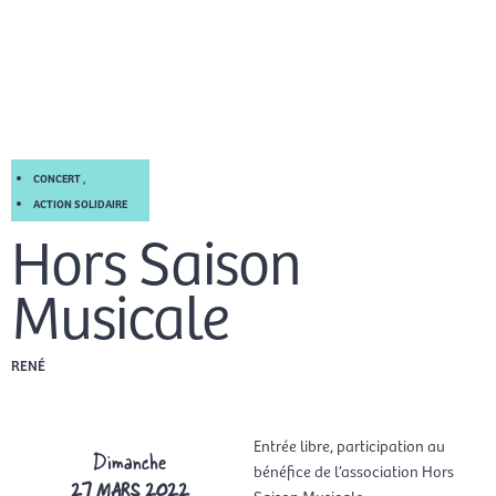
Aller
Men
au
FR
contenu
prin
CONCERT
,
ACTION SOLIDAIRE
Hors Saison
Musicale
RENÉ
Entrée libre, participation au
Dimanche
bénéfice de l’association Hors
27 MARS 2022
Saison Musicale