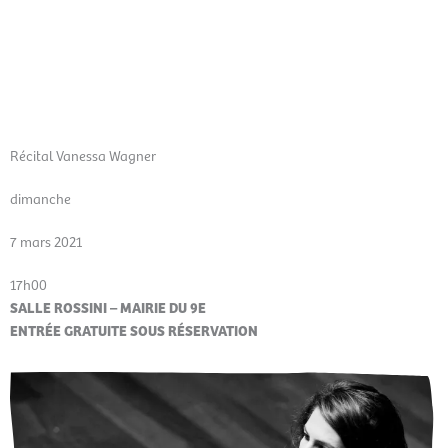
Aller
Men
au
FR
contenu
prin
Récital Vanessa Wagner
dimanche
7 mars 2021
17h00
SALLE ROSSINI – MAIRIE DU 9E
ENTRÉE GRATUITE SOUS RÉSERVATION