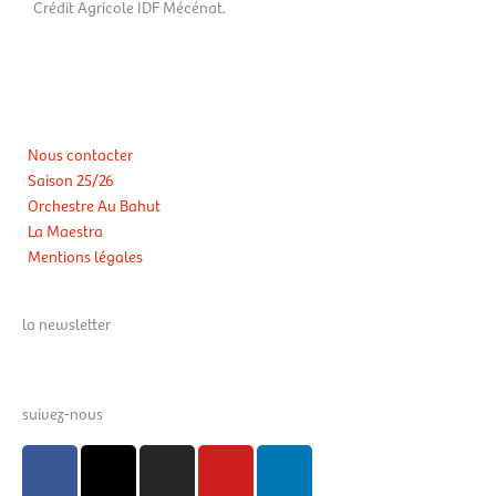
Crédit Agricole IDF Mécénat.
Nous contacter
Saison 25/26
Orchestre Au Bahut
La Maestra
Mentions légales
la newsletter
suivez-nous
F
X
I
Y
L
a
-
n
o
i