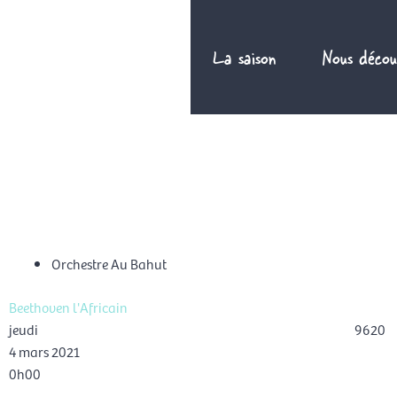
Aller
au
La saison
Nous décou
contenu
FR
Orchestre Au Bahut
Beethoven l'Africain
jeudi
9620
4 mars 2021
0h00