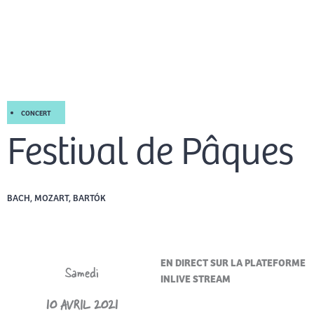
Aller
Men
au
FR
contenu
prin
CONCERT
Festival de Pâques
BACH, MOZART, BARTÓK
EN DIRECT SUR LA PLATEFORME
Samedi
INLIVE STREAM
10 AVRIL 2021