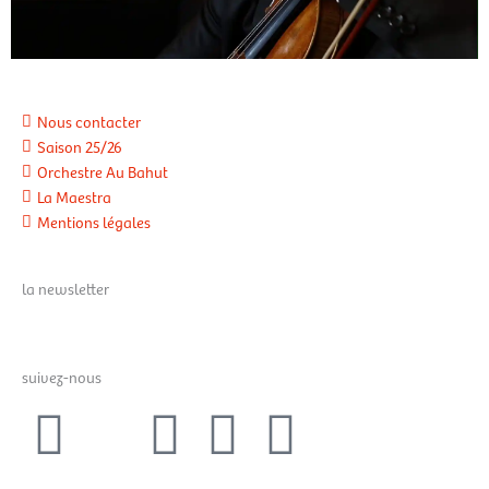
Bilal Al Nemr © Caroline Doutre
R
Nous contacter
Saison 25/26
Orchestre Au Bahut
La Maestra
Mentions légales
la newsletter
suivez-nous
F
X
I
Y
L
a
-
n
o
i