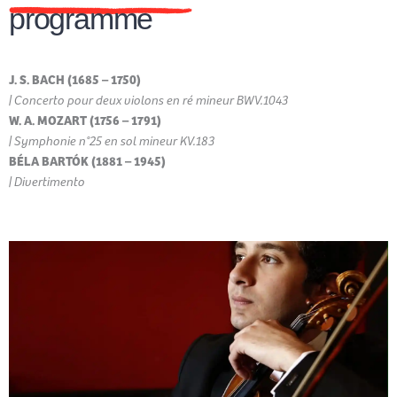
programme
J. S. BACH (1685 – 1750)
| Concerto pour deux violons en ré mineur BWV.1043
W. A. MOZART (1756 – 1791)
| Symphonie n°25 en sol mineur KV.183
BÉLA BARTÓK (1881 – 1945)
| Divertimento