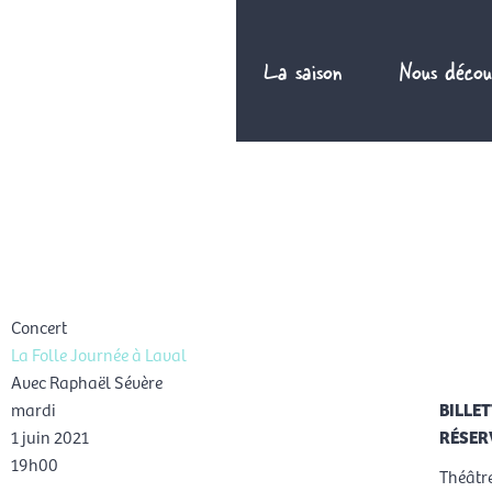
Aller
au
La saison
Nous décou
contenu
FR
Concert
La Folle Journée à Laval
Avec Raphaël Sévère
mardi
BILLET
1 juin 2021
RÉSERV
19h00
Théâtre