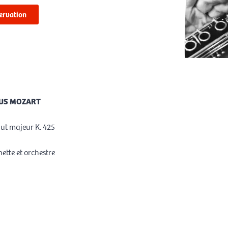
ervation
US MOZART
ut majeur K. 425
nette et orchestre