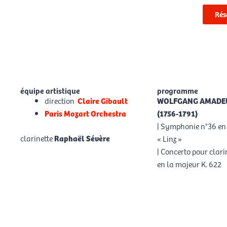
Rés
équipe artistique
programme
direction
Claire Gibault
WOLFGANG AMADE
Paris Mozart Orchestra
(1756-1791)
| Symphonie n°36 en 
clarinette
Raphaël Sévère
« Linz »
| Concerto pour clari
en la majeur K. 622