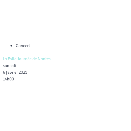
Aller
Men
au
FR
contenu
prin
Concert
La Folle Journée de Nantes
samedi
6 février 2021
14h00