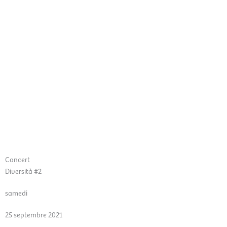
Aller
Men
au
FR
contenu
prin
Concert
Diversità #2
samedi
25 septembre 2021