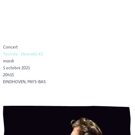
Aller
Men
au
FR
contenu
prin
Concert
Tournée - Diversità #2
mardi
5 octobre 2021
20h15
EINDHOVEN, PAYS-BAS
Réservation