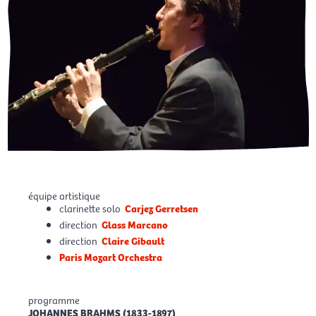
équipe artistique
clarinette solo
Carjez Gerretsen
direction
Glass Marcano
direction
Claire Gibault
Paris Mozart Orchestra
programme
JOHANNES BRAHMS (1833-1897)