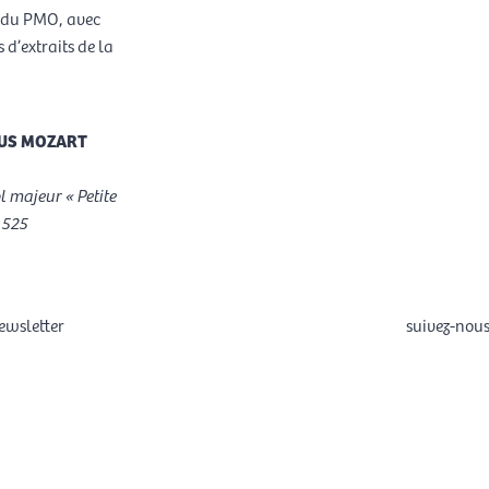
ns du PMO, avec
 d’extraits de la
US MOZART
l majeur « Petite
 525
ewsletter
suivez-nou
F
a
c