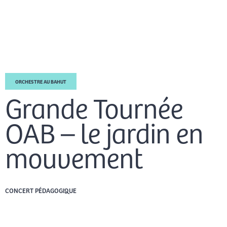
Aller
Men
au
FR
contenu
prin
ORCHESTRE AU BAHUT
Grande Tournée
OAB – le jardin en
mouvement
CONCERT PÉDAGOGIQUE