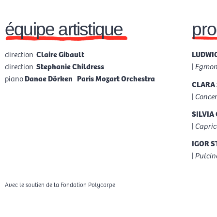
équipe artistique
pr
direction
Claire Gibault
LUDWIG
direction
Stephanie Childress
|
Egmont
piano
Danae Dörken
Paris Mozart Orchestra
CLARA 
|
Concer
SILVIA 
|
Capric
IGOR S
|
Pulcin
Avec le soutien de la Fondation Polycarpe