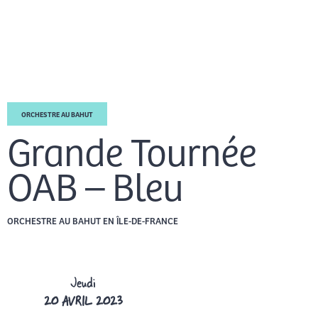
Aller
Men
au
FR
contenu
prin
ORCHESTRE AU BAHUT
Grande Tournée
OAB – Bleu
ORCHESTRE AU BAHUT EN ÎLE-DE-FRANCE
Jeudi
20 AVRIL 2023