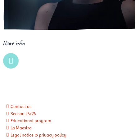
More info
L
i
n
k
Contact us
Season 25/26
Educational program
La Maestra
Legal notice & privacy policy