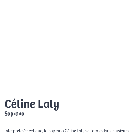
Skip
Mai
to
EN
content
Men
Céline Laly
Soprano
Interprète éclectique, la soprano Céline Laly se forme dans plusieurs