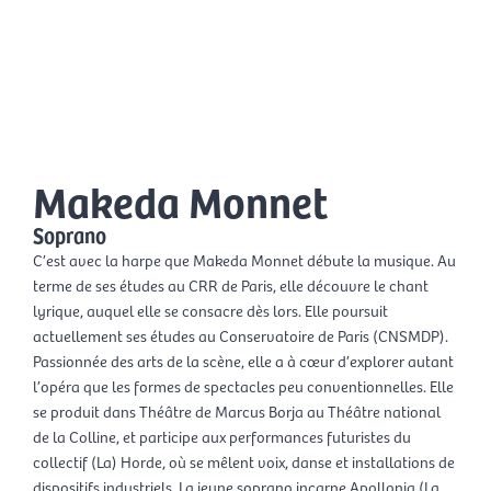
Skip
Mai
to
EN
content
Men
Makeda Monnet
Soprano
C’est avec la harpe que Makeda Monnet débute la musique. Au
terme de ses études au CRR de Paris, elle découvre le chant
lyrique, auquel elle se consacre dès lors. Elle poursuit
actuellement ses études au Conservatoire de Paris (CNSMDP).
Passionnée des arts de la scène, elle a à cœur d’explorer autant
l’opéra que les formes de spectacles peu conventionnelles. Elle
se produit dans Théâtre de Marcus Borja au Théâtre national
de la Colline, et participe aux performances futuristes du
collectif (La) Horde, où se mêlent voix, danse et installations de
dispositifs industriels. La jeune soprano incarne Apollonia (La