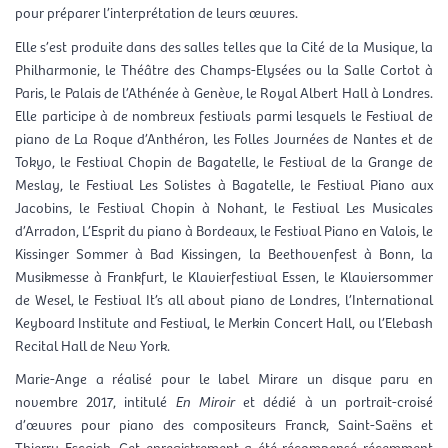
pour préparer l’interprétation de leurs œuvres.
Elle s’est produite dans des salles telles que la Cité de la Musique, la
Philharmonie, le Théâtre des Champs-Elysées ou la Salle Cortot à
Paris, le Palais de l’Athénée à Genève, le Royal Albert Hall à Londres.
Elle participe à de nombreux festivals parmi lesquels le Festival de
piano de La Roque d’Anthéron, les Folles Journées de Nantes et de
Tokyo, le Festival Chopin de Bagatelle, le Festival de la Grange de
Meslay, le Festival Les Solistes à Bagatelle, le Festival Piano aux
Jacobins, le Festival Chopin à Nohant, le Festival Les Musicales
d’Arradon, L’Esprit du piano à Bordeaux, le Festival Piano en Valois, le
Kissinger Sommer à Bad Kissingen, la Beethovenfest à Bonn, la
Musikmesse à Frankfurt, le Klavierfestival Essen, le Klaviersommer
de Wesel, le Festival It’s all about piano de Londres, l’International
Keyboard Institute and Festival, le Merkin Concert Hall, ou l’Elebash
Recital Hall de New York.
Marie-Ange a réalisé pour le label Mirare un disque paru en
novembre 2017, intitulé
En Miroir
et dédié à un portrait-croisé
d’œuvres pour piano des compositeurs Franck, Saint-Saëns et
Thierry Escaich. Cet enregistrement a été récompensé récemment