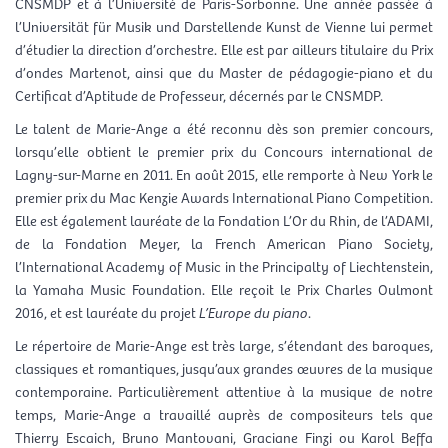
CNSMDP et à l’Université de Paris-Sorbonne. Une année passée à
l’Universität für Musik und Darstellende Kunst de Vienne lui permet
d’étudier la direction d’orchestre. Elle est par ailleurs titulaire du Prix
d’ondes Martenot, ainsi que du Master de pédagogie-piano et du
Certificat d’Aptitude de Professeur, décernés par le CNSMDP.
Le talent de Marie-Ange a été reconnu dès son premier concours,
lorsqu’elle obtient le premier prix du Concours international de
Lagny-sur-Marne en 2011. En août 2015, elle remporte à New York le
premier prix du Mac Kenzie Awards International Piano Competition.
Elle est également lauréate de la Fondation L’Or du Rhin, de l’ADAMI,
de la Fondation Meyer, la French American Piano Society,
l’International Academy of Music in the Principalty of Liechtenstein,
la Yamaha Music Foundation. Elle reçoit le Prix Charles Oulmont
2016, et est lauréate du projet
L’Europe du piano
.
Le répertoire de Marie-Ange est très large, s’étendant des baroques,
classiques et romantiques, jusqu’aux grandes œuvres de la musique
contemporaine. Particulièrement attentive à la musique de notre
temps, Marie-Ange a travaillé auprès de compositeurs tels que
Thierry Escaich, Bruno Mantovani, Graciane Finzi ou Karol Beffa