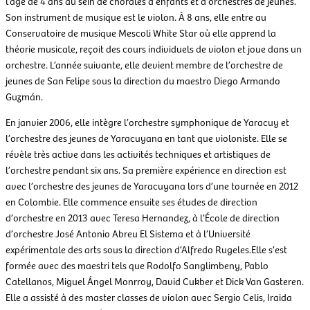
l’âge de 4 ans au sein de chorales d’enfants et d’orchestres de jeunes.
Son instrument de musique est le violon. À 8 ans, elle entre au
Conservatoire de musique Mescoli White Star où elle apprend la
théorie musicale, reçoit des cours individuels de violon et joue dans un
orchestre. L’année suivante, elle devient membre de l’orchestre de
jeunes de San Felipe sous la direction du maestro Diego Armando
Guzmán.
En janvier 2006, elle intègre l’orchestre symphonique de Yaracuy et
l’orchestre des jeunes de Yaracuyana en tant que violoniste. Elle se
révèle très active dans les activités techniques et artistiques de
l’orchestre pendant six ans. Sa première expérience en direction est
avec l’orchestre des jeunes de Yaracuyana lors d’une tournée en 2012
en Colombie. Elle commence ensuite ses études de direction
d’orchestre en 2013 avec Teresa Hernandez, à l’École de direction
d’orchestre José Antonio Abreu El Sistema et à l’Université
expérimentale des arts sous la direction d’Alfredo Rugeles.Elle s’est
formée avec des maestri tels que Rodolfo Sanglimbeny, Pablo
Catellanos, Miguel Ángel Monrroy, David Cukber et Dick Van Gasteren.
Elle a assisté à des master classes de violon avec Sergio Celis, Iraida