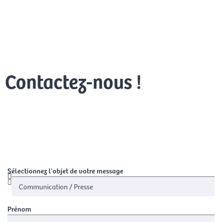
Skip
Mai
to
EN
content
Men
Contactez-nous !
VOIR L'ÉQUIPE
Sélectionnez l'objet de votre message
Prénom