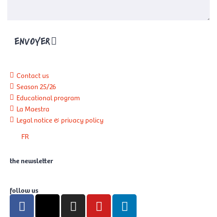
ENVOYER
Contact us
Season 25/26
Educational program
La Maestra
Legal notice & privacy policy
FR
the newsletter
follow us
F
X
I
Y
L
a
-
n
o
i