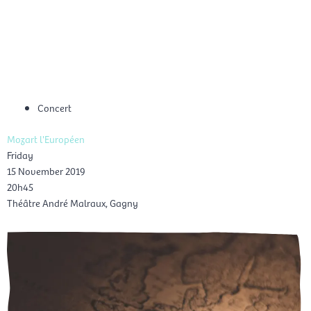
Skip
Mai
to
EN
content
Men
Concert
Mozart l'Européen
Friday
15 November 2019
20h45
Théâtre André Malraux, Gagny