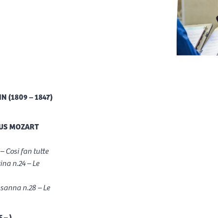
 (1809 – 1847)
US MOZART
– Cosi fan tutte
na n.24 – Le
Susanna n.28 – Le
 – )