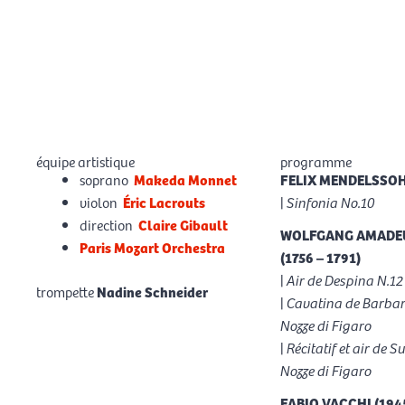
équipe artistique
programme
soprano
Makeda Monnet
FELIX MENDELSSOHN
violon
Éric Lacrouts
|
Sinfonia No.10
direction
Claire Gibault
WOLFGANG AMADE
Paris Mozart Orchestra
(1756 – 1791)
|
Air de Despina N.12 
trompette
Nadine Schneider
|
Cavatina de Barbari
Nozze di Figaro
|
Récitatif et air de 
Nozze di Figaro
FABIO VACCHI (1945