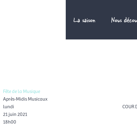
Aller
au
La saison
Nous décou
contenu
FR
Fête de la Musique
Après-Midis Musicaux
lundi
COUR D
21 juin 2021
Rés
18h00