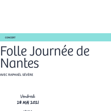
Aller
Men
au
FR
contenu
prin
CONCERT
Folle Journée de
Nantes
AVEC RAPHAËL SÉVÈRE
Vendredi
28 MAI 2021