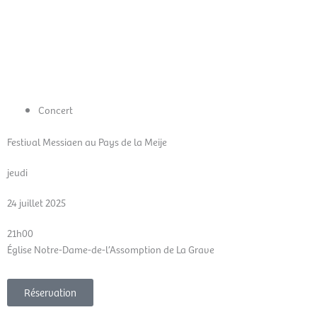
Aller
Men
au
FR
contenu
prin
Concert
Festival Messiaen au Pays de la Meije
jeudi
24 juillet 2025
21h00
Église Notre-Dame-de-l’Assomption de La Grave
Réservation