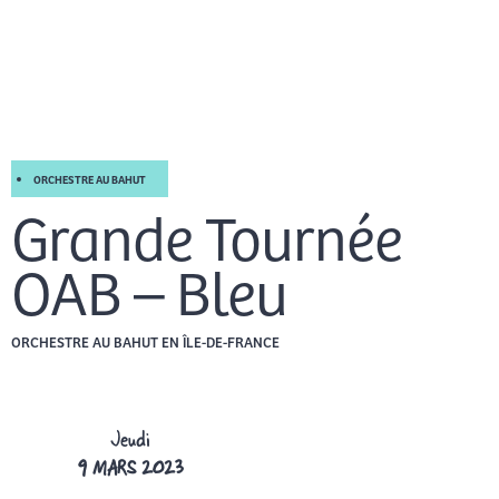
Aller
Men
au
FR
contenu
prin
ORCHESTRE AU BAHUT
Grande Tournée
OAB – Bleu
ORCHESTRE AU BAHUT EN ÎLE-DE-FRANCE
Jeudi
9 MARS 2023