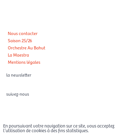
Nous contacter
Saison 25/26
Orchestre Au Bahut
La Maestra
Mentions légales
la newsletter
suivez-nous
F
X
I
Y
L
a
-
n
o
i
En poursuivant votre navigation sur ce site, vous acceptez
c
t
s
u
n
l’utilisation de cookies à des fins statistiques.