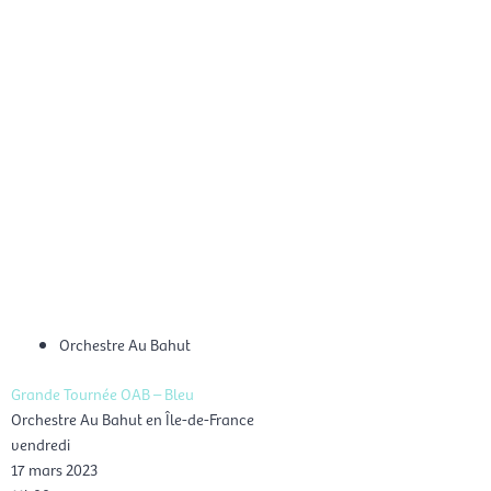
Aller
Men
au
FR
contenu
prin
Orchestre Au Bahut
Grande Tournée OAB – Bleu
Orchestre Au Bahut en Île-de-France
vendredi
17 mars 2023