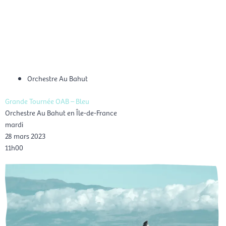
Aller
Men
au
FR
contenu
prin
Orchestre Au Bahut
Grande Tournée OAB – Bleu
Orchestre Au Bahut en Île-de-France
mardi
28 mars 2023
11h00