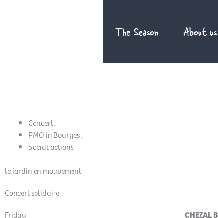
Skip
to
The Season
About us
content
Concert
,
PMO in Bourges
,
Social actions
le jardin en mouvement
Concert solidaire
Friday
CHEZAL B