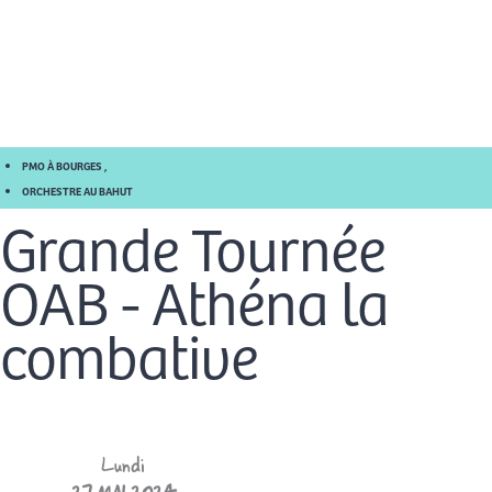
Aller
Men
au
FR
contenu
prin
PMO À BOURGES
,
ORCHESTRE AU BAHUT
Grande Tournée
OAB - Athéna la
combative
Lundi