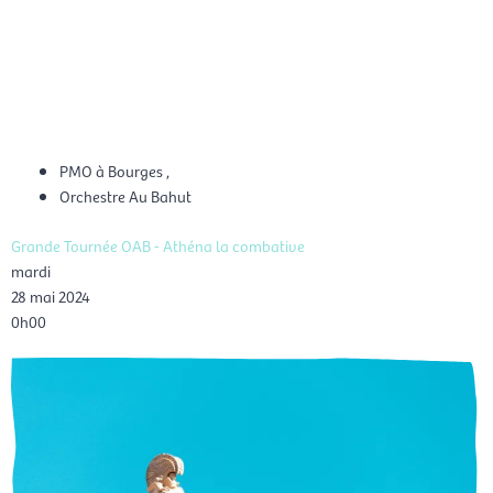
Aller
Men
au
FR
contenu
prin
PMO à Bourges
,
Orchestre Au Bahut
Grande Tournée OAB - Athéna la combative
mardi
28 mai 2024
0h00