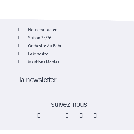
Nous contacter
Saison 25/26
Orchestre Au Bahut
La Maestra
Mentions légales
la newsletter
suivez-nous
F
X
I
Y
L
a
-
n
o
i
c
t
s
u
n
e
w
t
t
k