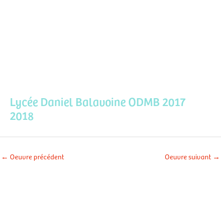
Aller
Men
au
contenu
prin
Lycée Daniel Balavoine ODMB 2017
2018
←
Oeuvre précédent
Oeuvre suivant
→