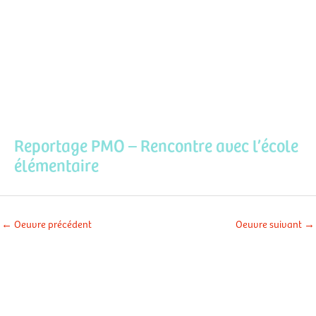
Aller
Men
au
contenu
prin
Reportage PMO – Rencontre avec l’école
élémentaire
←
Oeuvre précédent
Oeuvre suivant
→