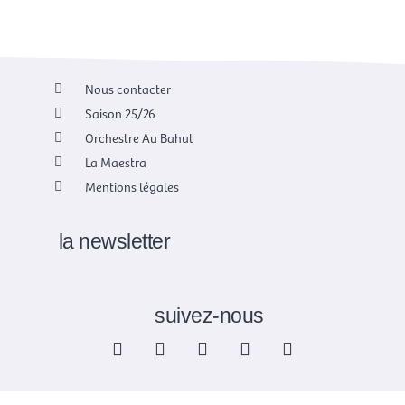
Nous contacter
Saison 25/26
Orchestre Au Bahut
La Maestra
Mentions légales
la newsletter
suivez-nous
F
X
I
Y
L
a
-
n
o
i
c
t
s
u
n
e
w
t
t
k