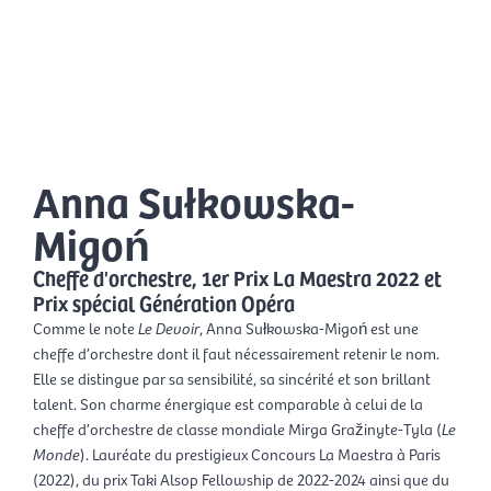
Aller
Men
au
FR
contenu
prin
Anna Sułkowska-
Migoń
Cheffe d'orchestre, 1er Prix La Maestra 2022 et
Prix spécial Génération Opéra
Comme le note
Le Devoir
, Anna Sułkowska-Migoń est une
cheffe d’orchestre dont il faut nécessairement retenir le nom.
Elle se distingue par sa sensibilité, sa sincérité et son brillant
talent. Son charme énergique est comparable à celui de la
cheffe d’orchestre de classe mondiale Mirga Gražinyte-Tyla (
Le
Monde
). Lauréate du prestigieux Concours La Maestra à Paris
(2022), du prix Taki Alsop Fellowship de 2022-2024 ainsi que du