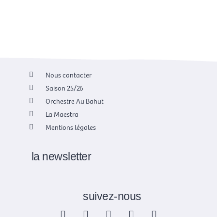
o
a
k
g
r
a
m
Nous contacter
Saison 25/26
Orchestre Au Bahut
La Maestra
Mentions légales
la newsletter
suivez-nous
F
X
I
Y
L