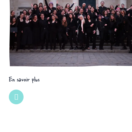
En savoir plus
L
i
n
k