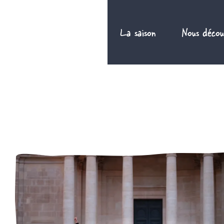
Aller
au
La saison
Nous décou
contenu
FR