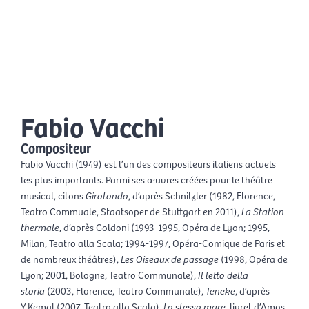
Aller
Men
au
FR
contenu
prin
Fabio Vacchi
Compositeur
Fabio Vacchi (1949) est l’un des compositeurs italiens actuels
les plus importants. Parmi ses œuvres créées pour le théâtre
musical, citons
Girotondo
, d’après Schnitzler (1982, Florence,
Teatro Commuale, Staatsoper de Stuttgart en 2011),
La Station
thermale
, d’après Goldoni (1993-1995, Opéra de Lyon; 1995,
Milan, Teatro alla Scala; 1994-1997, Opéra-Comique de Paris et
de nombreux théâtres),
Les Oiseaux de passage
(1998, Opéra de
Lyon; 2001, Bologne, Teatro Communale),
Il letto della
storia
(2003, Florence, Teatro Communale),
Teneke
, d’après
Y.Kemal (2007, Teatro alla Scala),
Lo stesso mare
, livret d’Amos