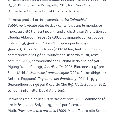
Oz (2011, Bari, Teatro Petruzzelli ; 2013, New York Opera
Orchestra à Carnegie Hall et Opéra de Tel Aviv).
Parmi sa production instrumentale,
Dai Calanchi di
Sabbiuno
(exécuté plus de deux cents fois dans le monde, ce
morceau a été transcrit pour grand orchestre sur l’invitation de
Claudio Abbado),
Tre veglie
(2000, commande du Festival de
Salzbourg),
Quatuor n°3
(2001, proposé par le Tokyo
Quartet),
Diario dello sdegno
(2002, Milan, Teatro alla Scala,
commandité et dirigé en tournée par Riccardo Muti),
Terra
comune
(2002, commandité par Luciano Berio et dirigé par
Myung-Whun Chung),
Voci di notte
(2006, Florence, dirigé par
Zubin Mehta),
Mare che fiume accoglie
(2006, Rome, dirigé par
Antonio Pappano),
Tagebuch der Empörung
(2011, Leipzig,
Gewandhaus, dirigé par Riccardo Chailly),
Notte italiana
(2011,
London Sinfonietta, David Atherton).
Parmis ses mélologues :
La giusta armonia
(2006, commandité
par le Festival de Salzbourg, dirigé par Riccardo
Muti),
Prospero, o dell’armonia
(2009, Milan, Teatro alla Scala,