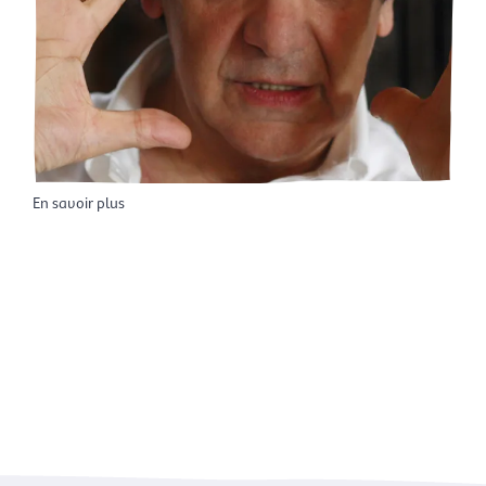
En savoir plus
L
i
n
k