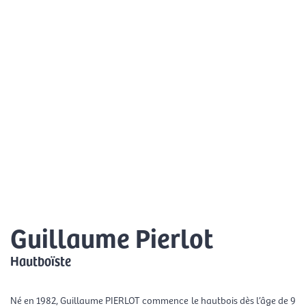
Aller
Men
au
FR
contenu
prin
Guillaume Pierlot
Hautboïste
Né en 1982, Guillaume PIERLOT commence le hautbois dès l’âge de 9