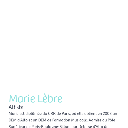
Aller
Men
au
FR
contenu
prin
Marie Lèbre
Altiste
Marie est diplômée du CRR de Paris, où elle obtient en 2008 un
DEM d’Alto et un DEM de Formation Musicale. Admise au Pôle
Supérieur de Paris-Boulogne-Billancourt (classe d’Alto de