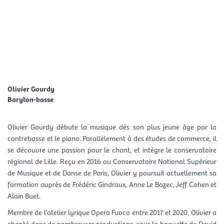
Aller
Men
au
FR
contenu
prin
Olivier Gourdy
Baryton-basse
Olivier Gourdy débute la musique dès son plus jeune âge par la
contrebasse et le piano. Parallèlement à des études de commerce, il
se découvre une passion pour le chant, et intègre le conservatoire
régional de Lille. Reçu en 2016 au Conservatoire National Supérieur
de Musique et de Danse de Paris, Olivier y poursuit actuellement sa
formation auprès de Frédéric Gindraux, Anne Le Bozec, Jeff Cohen et
Alain Buet.
Membre de l’atelier lyrique Opera Fuoco entre 2017 et 2020, Olivier a
chanté dans de nombreuses productions, sous la baguette de David