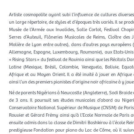
Artiste cosmopolite ayant subi l’influence de cultures diverse
un large répertoire, de styles et d’époques très variés. Il se p
Musée de l’Armée aux Invalides, Salle Cortot, Festival Chopi
Serres d’Auteuil, Flâneries Musicales de Reims, Cloître des
Molière de Lyon entre autres), dans d’autres pays européens (
Allemagne, Espagne, Luxembourg, Roumanie), aux Etats-Unis 
« Rising Stars » du festival de Ravinia ainsi que les Récitals 
Latine (Mexique, Brésil, Colombie, Venezuela, Bolivie, Equa
Afrique et au Moyen Orient. Il a été invité à jouer en Afriq
ainsi l’un des premiers pianistes d’origine noir africaine à y jouer
Né de parents Nigérians à Newcastle (Angleterre), Sodi Braide 
de 3 ans. Il poursuit ses études musicales d’abord au Niger
Conservatoire National Supérieur de Musique (CNSM) de Paris 
Rouvier et Gérard Frémy ainsi qu’à l’Ecole Normale de Paris av
ensuite admis dans la classe de Dimitri Bashkirov à l’école Rei
prestigieuse Fondation pour piano du Lac de Côme, où il suivr