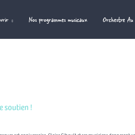
vrir
Nos programmes musicaux
Orchestre Au
 soutien !
marquer cet anniversaire, Claire Gibault et ses musiciens donneront u