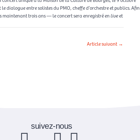
t le dialogue entre solistes du PMO, cheffe d’orchestre et publics. Afin
s maintenant trois ans — le concert sera enregistré en
live
et
Article suivant
→
suivez-nous
F
X
L
I
Y