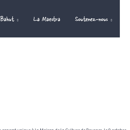
 Bahut
La Maestra
Soutenez-nous
n concert unique à la Maison de la Culture de Bourges, le 9 octobre