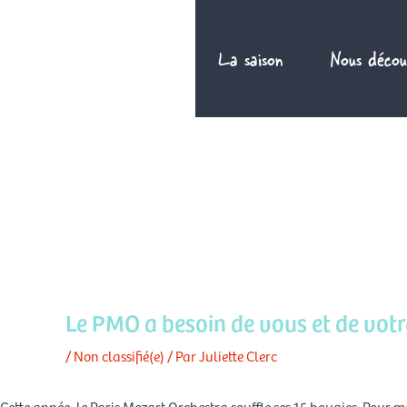
Aller
au
La saison
Nous décou
contenu
FR
Le PMO a besoin de vous et de votre
/
Non classifié(e)
/ Par
Juliette Clerc
Cette année, le Paris Mozart Orchestra souffle ses 15 bougies. Pour 