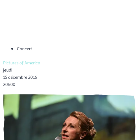
Aller
Men
au
FR
contenu
prin
Concert
Pictures of America
jeudi
15 décembre 2016
20h00