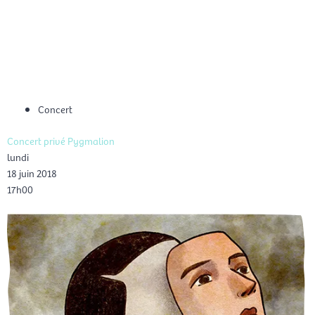
Aller
Men
au
FR
contenu
prin
Concert
Concert privé Pygmalion
lundi
18 juin 2018
17h00