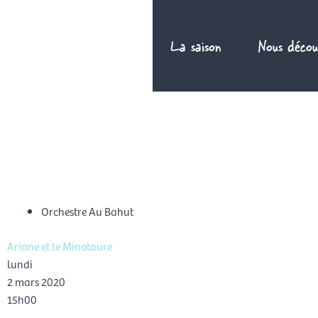
Aller
au
La saison
Nous décou
contenu
FR
Orchestre Au Bahut
Ariane et le Minotaure
lundi
2 mars 2020
15h00