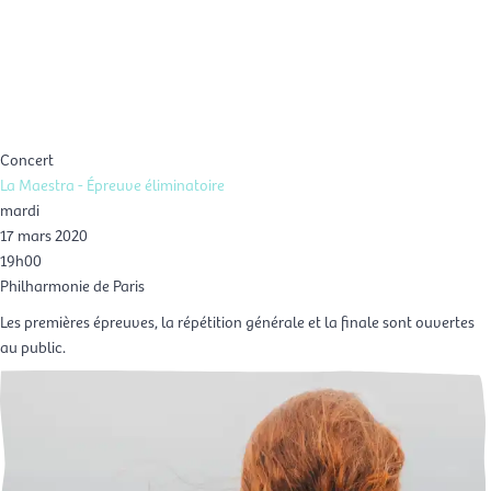
Aller
Men
au
FR
contenu
prin
Concert
La Maestra - Épreuve éliminatoire
mardi
17 mars 2020
19h00
Philharmonie de Paris
Les premières épreuves, la répétition générale et la finale sont ouvertes
au public.