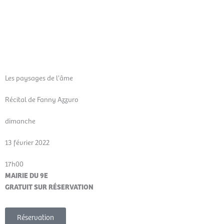
Aller
Men
au
FR
contenu
prin
Les paysages de l'âme
Récital de Fanny Azzuro
dimanche
13 février 2022
17h00
MAIRIE DU 9E
GRATUIT SUR RÉSERVATION
Réservation