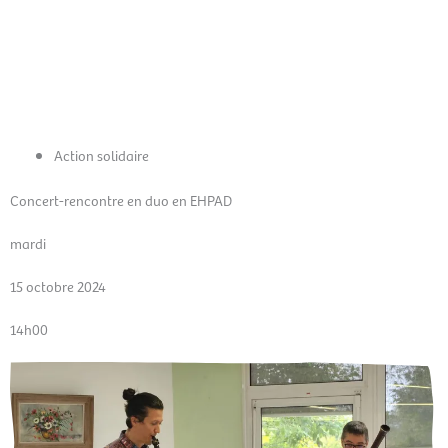
Aller
Men
au
FR
contenu
prin
Action solidaire
Concert-rencontre en duo en EHPAD
mardi
15 octobre 2024
14h00