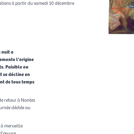
ations à partir du samedi 10 décembre
ervation
 nuit a
emonte l’origine
s. Paisible ou
t se décline en
ont de tous temps
de retour à Nantes
Journée dédiée au
 à merveille
-d’œuvre