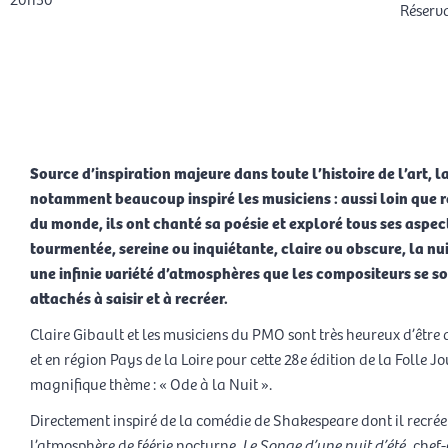
Réserv
Rés
Source d’inspiration majeure dans toute l’histoire de l’art, la
notamment beaucoup inspiré les musiciens : aussi loin que r
du monde, ils ont chanté sa poésie et exploré tous ses aspect
tourmentée, sereine ou inquiétante, claire ou obscure, la nui
une infinie variété d’atmosphères que les compositeurs se s
attachés à saisir et à recréer.
Claire Gibault et les musiciens du PMO sont très heureux d’être 
et en région Pays de la Loire pour cette 28e édition de la Folle 
magnifique thème : « Ode à la Nuit ».
Directement inspiré de la comédie de Shakespeare dont il recrée
l’atmosphère de féérie nocturne,
Le Songe d’une nuit d’été
, chef