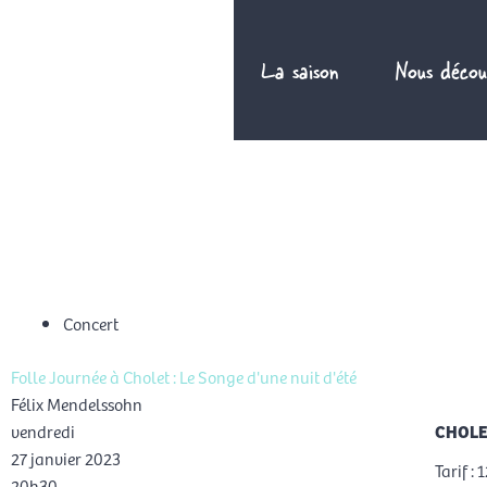
Aller
au
La saison
Nous décou
contenu
FR
Concert
Folle Journée à Cholet : Le Songe d'une nuit d'été
Félix Mendelssohn
vendredi
CHOLE
27 janvier 2023
Tarif : 
20h30