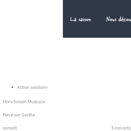
Aller
au
La saison
Nous décou
contenu
FR
Action solidaire
Hors-Saison Musicale
Fercé-sur-Sarthe
samedi
3 concerts