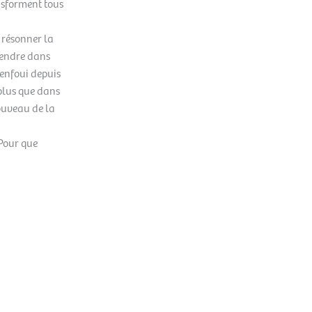
nsforment tous
 résonner la
rendre dans
 enfoui depuis
 plus que dans
nouveau de la
 Pour que