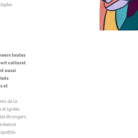
 âgées
envers toutes
port culturel
nt aussi
rivés
s et
min de la
s et lycées
lés étrangers.
 présence
lquefois