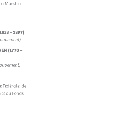
La Maestra
833 – 1897)
mouvement)
EN (1770 –
mouvement)
e Fédérale, de
 et du Fonds