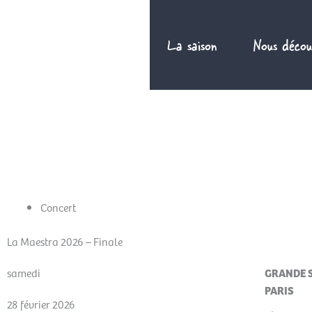
Aller
au
La saison
Nous décou
contenu
FR
Concert
La Maestra 2026 – Finale
samedi
GRANDE S
PARIS
28 février 2026