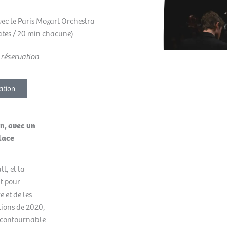
ec le Paris Mozart Orchestra
ates / 20 min chacune)
 réservation
ation
n, avec un
place
t, et la
t pour
e et de les
tions de 2020,
incontournable