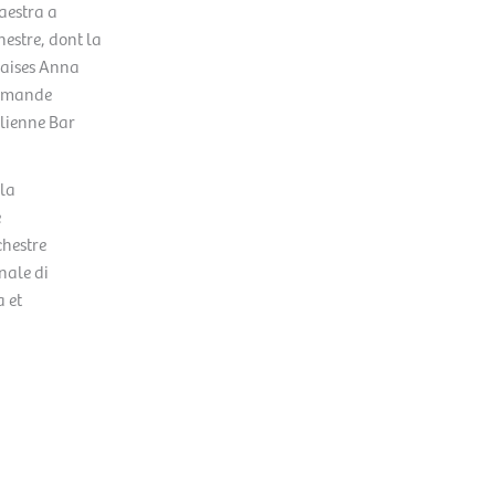
aestra a
hestre, dont la
naises Anna
lemande
élienne Bar
la
é
chestre
nale di
 et