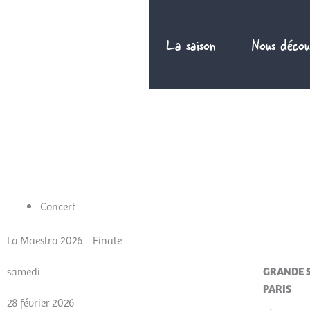
Aller
au
La saison
Nous décou
contenu
FR
Concert
La Maestra 2026 – Finale
samedi
GRANDE S
PARIS
28 février 2026