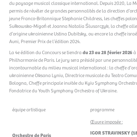
du paysage musical classique international. Depuis 2020, La M
permis de révéler de grandes personnalités de la direction d’orc
jeune Franco-Britannique Stephanie Childress, les cheffes polo
Sułkowska-Migoń et Joanna Natalia Ślusarczyk, la cheffe al
d’origine ukrainienne Ustina Dubitsky, ou encore la cheffe isra
Avni, Premier Prix de l’édition 2024.
La 4e édition du Concours se tiendra
du
23 au 28 février 2026
à 
Philharmonie de Paris. Le jury sera présidé par une personnalit
incontournable du milieu musical international : la cheffe d’or
ukrainienne Oksana Lyniv, Directrice musicale du Teatro Comu
Bologna, Cheffe principale invitée du Kyiv Symphony Orchestra
Fondatrice du Youth Symphony Orchestra of Ukraine.
équipe artistique
programme
Œuvre imposée :
IGOR STRAVINSKY (1
Orchestre de Paris