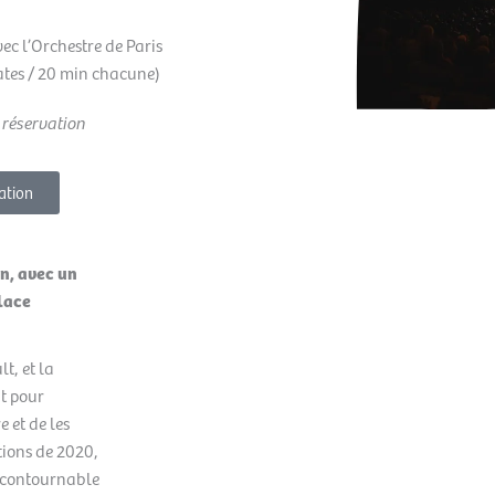
ec l’Orchestre de Paris
ates / 20 min chacune)
 réservation
ation
n, avec un
place
t, et la
t pour
e et de les
tions de 2020,
incontournable