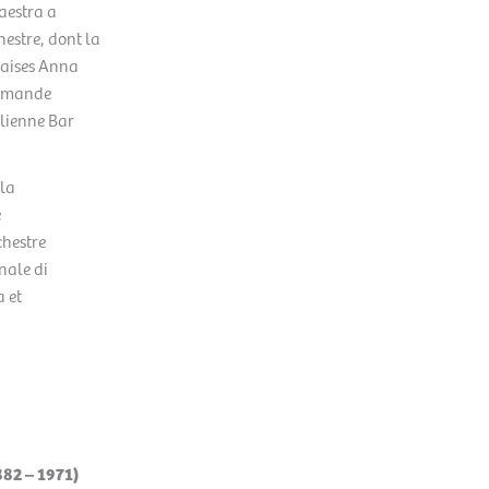
aestra a
hestre, dont la
naises Anna
lemande
élienne Bar
la
é
chestre
nale di
 et
882
–
1971)